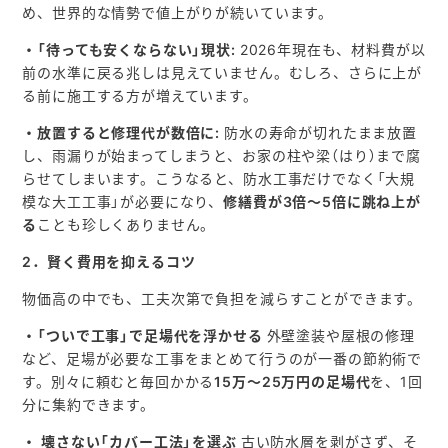
め、世界的な情勢で値上がりが続いています。
・「待っても安くならない」現状:
2026年現在も、材料費が以
前の水準に戻る兆しは見えていません。むしろ、さらに上が
る前に施工する方が増えています。
・放置すると修理代が数倍に:
防水の寿命が切れたまま放置
し、雨漏りが始まってしまうと、お家の柱や梁（はり）まで腐
らせてしまいます。こうなると、防水工事だけでなく「大規
模な大工工事」が必要になり、
修繕費が3倍〜5倍に跳ね上が
る
ことも珍しくありません。
2．賢く費用を抑えるコツ
物価高の中でも、工夫次第で負担を減らすことができます。
・「ついで工事」で足場代を浮かせる
外壁塗装や屋根の修理
など、足場が必要な工事をまとめて行うのが一番の節約術で
す。別々に頼むと毎回かかる
15万〜25万円の足場代
を、1回
分に集約できます。
・ 壊さない「カバー工法」を選ぶ
古い防水層を剥がさず、そ