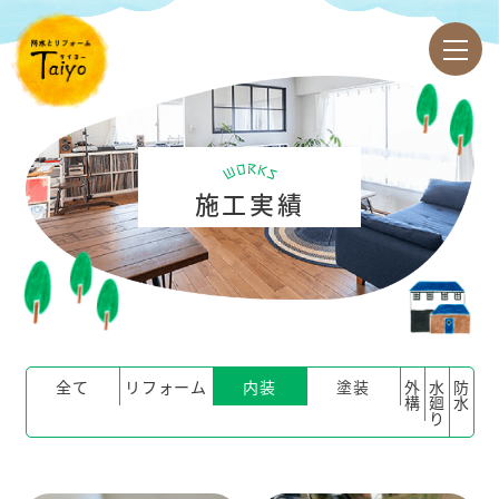
施工実績
全て
リフォーム
内装
塗装
外
水
防
構
廻
水
り